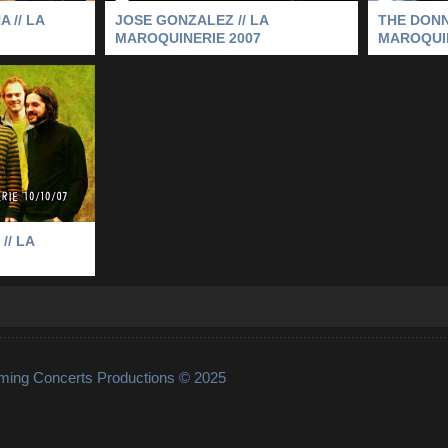
 // LA
JOSE GONZALEZ // LA
THE DONN
MAROQUINERIE 2007
MAROQUIN
BANK //
NERIE
IE
-
PARIS
-
BANK
// LA
lming Concerts Productions © 2025