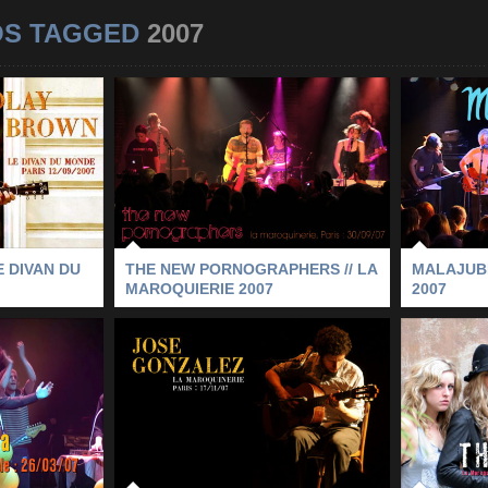
OS TAGGED
2007
THE NEW
N // LE
MA
PORNOGRAPHERS // LA
DE 2007
MARO
MAROQUIERIE 2007
DIVAN DU MONDE
2007
-
LA MA
2007
-
LA MAROQUINERIE
-
PARIS
-
THE NEW PORNOGRAPHERS
E DIVAN DU
THE NEW PORNOGRAPHERS // LA
MALAJUBE
MAROQUIERIE 2007
2007
ELONA //
JOSE GONZALEZ // LA
THE
2007
MAROQUINERIE 2007
MARO
NA
-
LA CIGALE
-
2007
-
JOSE GONZALEZ
-
LA MAROQUINERIE
-
2007
-
L
PARIS