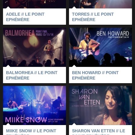
ADELE // LE POINT
TORRES // LE POINT
EPHÉMÈRE
EPHÉMÈRE
BALMORHEA // LE
BEN HOWARD //
POINT EPHÉMÈRE
POINT EPHÉMÈRE
2014
-
BALMORHEA
-
2010
-
LE POINT EPHÉMÈRE
-
PARIS
LE POINT EPHÉMÈRE
-
PARIS
BALMORHEA // LE POINT
BEN HOWARD // POINT
EPHÉMÈRE
EPHÉMÈRE
SHARON VAN ETTEN
MIIKE SNOW // LE
// LE POINT
POINT EPHÉMÈRE
EPHÉMÈRE
2009
-
LE POINT EPHÉMÈRE
-
2012
-
LE POINT EPHÉMÈRE
-
PARIS
-
MIIKE SNOW
-
PARIS
SHARON VAN ETTEN
MIIKE SNOW // LE POINT
SHARON VAN ETTEN // LE