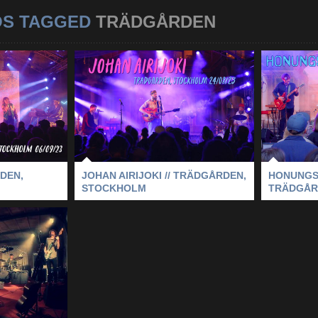
OS TAGGED
TRÄDGÅRDEN
JOHAN AIRIJOKI //
HON
DGÅRDEN,
TRÄDGÅRDEN,
T
OLM
STOCKHOLM
M
-
TRÄDGÅRDEN
2023
-
JOHAN AIRIJOKI
-
STOCKHOLM
-
2023
-
HO
TRÄDGÅRDEN
DEN,
JOHAN AIRIJOKI // TRÄDGÅRDEN,
HONUNGS
STOCKHOLM
TRÄDGÅR
ÄDGÅRDEN
M
-
TRÄDGÅRDEN