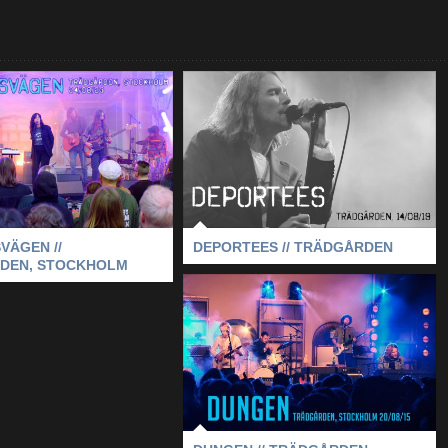
UNGSVÄGEN //
DEPORTEES //
RÄDGÅRDEN,
TRÄDGÅRDEN
STOCKHOLM
2019
-
DEPORTEES
-
STOCKHOLM
-
NUNGSVÄGEN
-
STOCKHOLM
-
TRÄDGÅRDEN
TRÄDGÅRDEN
VÄGEN //
DEPORTEES // TRÄDGÅRDEN
DEN, STOCKHOLM
DUNGEN // TRÄDGÅRDEN
2015
-
DUNGEN
-
STOCKHOLM
-
TRÄDGÅRDEN