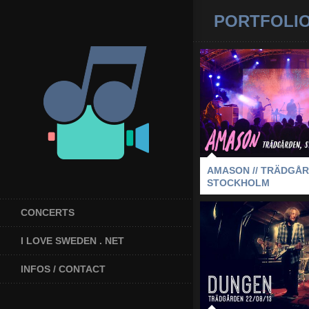
PORTFOLI
AMASON // TRÄ
STOCKH
2023
-
AMASON
-
STOCKHOL
AMASON // TRÄDGÅR
STOCKHOLM
CONCERTS
I LOVE SWEDEN . NET
DUNGEN // TR
2013
-
DUNGEN
-
STOCKHOL
INFOS / CONTACT