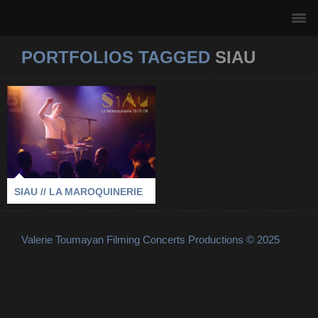
PORTFOLIOS TAGGED
SIAU
SIAU // LA
MAROQUINERIE
2018
-
LA MAROQUINERIE
-
PARIS
-
SIAU
SIAU // LA MAROQUINERIE
Valerie Toumayan Filming Concerts Productions © 2025