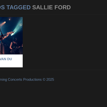
OS TAGGED
SALLIE FORD
 LE DIVAN
DE
 MONDE
-
ENT
-
PARIS
-
D
IVAN DU
lming Concerts Productions © 2025