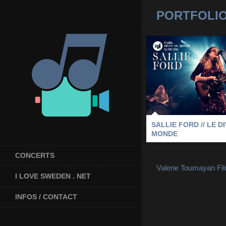
PORTFOLI
SALLIE FORD //
DU MON
2015
-
LE DIVAN DU
LES FEMMES S'EN MÊL
SALLIE FOR
SALLIE FORD // LE D
MONDE
CONCERTS
Valerie Toumayan Fi
I LOVE SWEDEN . NET
INFOS / CONTACT