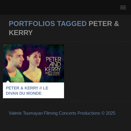
PORTFOLIOS TAGGED
PETER &
KERRY
PETER & KERRY // LE
DIVAN DU MONDE
2013
-
LE DIVAN DU MONDE
-
PARIS
-
PETER & KERRY
PETER & KERRY // LE
DIVAN DU MONDE
Valerie Toumayan Filming Concerts Productions © 2025