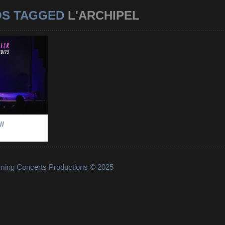
OS TAGGED
L'ARCHIPEL
LLER //
PEL
EL A. MULLER
-
//
lming Concerts Productions © 2025