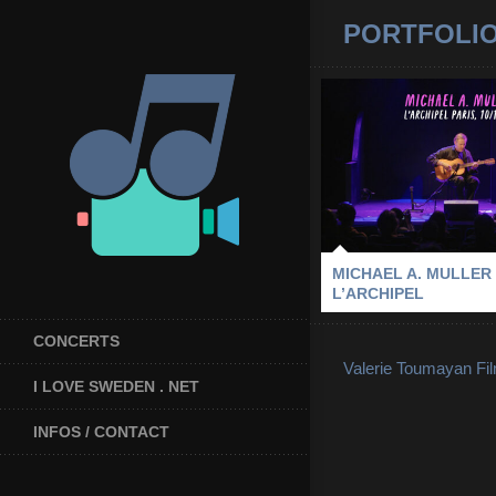
PORTFOLI
MICHAEL A. MU
L’ARCHI
2025
-
L'ARCHIPEL
-
MICHA
PARIS
MICHAEL A. MULLER 
L’ARCHIPEL
CONCERTS
Valerie Toumayan Fi
I LOVE SWEDEN . NET
INFOS / CONTACT