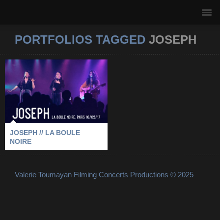
PORTFOLIOS TAGGED
JOSEPH
JOSEPH // LA BOULE
NOIRE
2017
-
JOSEPH
-
LA BOULE NOIRE
-
PARIS
JOSEPH // LA BOULE
NOIRE
Valerie Toumayan Filming Concerts Productions © 2025