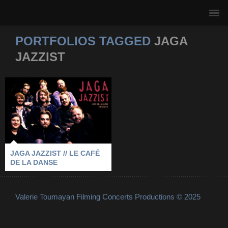
PORTFOLIOS TAGGED
JAGA
JAZZIST
JAGA JAZZIST // LE
CAFÉ DE LA DANSE
2010
-
JAGA JAZZIST
-
LE CAFÉ DE LA DANSE
-
PARIS
JAGA JAZZIST // LE CAFÉ
DE LA DANSE
Valerie Toumayan Filming Concerts Productions © 2025