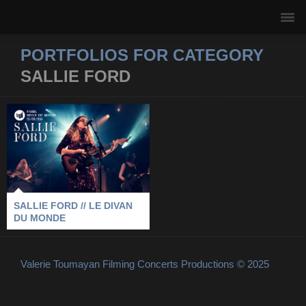
PORTFOLIOS FOR CATEGORY
SALLIE FORD
SALLIE FORD // LE
DIVAN DU MONDE
2015
-
LE DIVAN DU MONDE
-
LES FEMMES S'EN MÊLENT
-
PARIS
-
SALLIE FORD
SALLIE FORD // LE DIVAN
DU MONDE
Valerie Toumayan Filming Concerts Productions © 2025