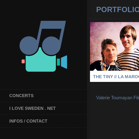
PORTFOLI
THE TINY /
MAROQUIN
2010
-
LA MAROQUI
LES FEMMES S'EN MÊLENT
-
THE TINY // LA MAR
CONCERTS
Valerie Toumayan Fi
I LOVE SWEDEN . NET
INFOS / CONTACT