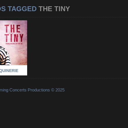
OS TAGGED
THE TINY
/ LA
ERIE
NERIE
-
PARIS
-
THE TINY
OQUINERIE
lming Concerts Productions © 2025