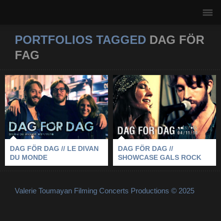
PORTFOLIOS TAGGED
DAG FÖR
FAG
DAG FÖR DAG //
DAG FÖR DAG // LE
SHOWCASE GALS
DIVAN DU MONDE
ROCK
2010
-
DAG FÖR FAG
-
2010
-
DAG FÖR FAG
-
PARIS
-
LE DIVAN DU MONDE
-
PARIS
SHOWCASE
DAG FÖR DAG // LE DIVAN
DAG FÖR DAG //
DU MONDE
SHOWCASE GALS ROCK
Valerie Toumayan Filming Concerts Productions © 2025