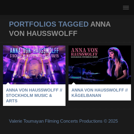
PORTFOLIOS TAGGED
ANNA
VON HAUSSWOLFF
ANNA VON
ANNA VON
HAUSSWOLFF //
HAUSSWOLFF //
STOCKHOLM MUSIC
KÄGELBANAN
& ARTS
2012
-
ANNA VON HAUSSWOLFF
-
2015
-
ANNA VON HAUSSWOLFF
-
KÄGELBANAN
-
STOCKHOLM
STOCKHOLM
-
STOCKHOLM MUSIC & ARTS
ANNA VON HAUSSWOLFF //
ANNA VON HAUSSWOLFF //
STOCKHOLM MUSIC &
KÄGELBANAN
ARTS
Valerie Toumayan Filming Concerts Productions © 2025