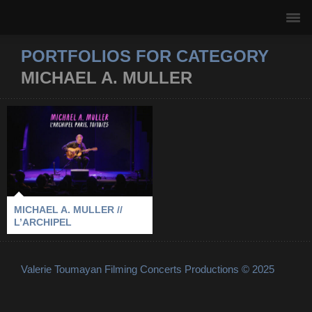
PORTFOLIOS FOR CATEGORY
MICHAEL A. MULLER
MICHAEL A. MULLER
// L’ARCHIPEL
2025
-
L'ARCHIPEL
-
MICHAEL A. MULLER
-
PARIS
MICHAEL A. MULLER //
L’ARCHIPEL
Valerie Toumayan Filming Concerts Productions © 2025