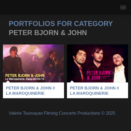
PORTFOLIOS FOR CATEGORY
PETER BJORN & JOHN
PETER BJORN &
PETER BJORN &
JOHN // LA
JOHN // LA
MAROQUINERIE
MAROQUINERIE
2016
-
LA MAROQUINERIE
-
PARIS
-
2009
-
LA MAROQUINERIE
-
PARIS
-
PETER BJORN & JOHN
PETER BJORN & JOHN
PETER BJORN & JOHN //
PETER BJORN & JOHN //
LA MAROQUINERIE
LA MAROQUINERIE
Valerie Toumayan Filming Concerts Productions © 2025